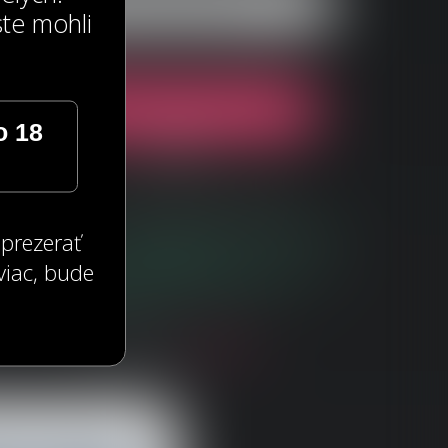
ste mohli
o 18
ALEBO
Prihlás sa pomocou Google
 prezerať
Kliknutím na „POKRAČOVAŤ" súhlasím s
VOP
a
Zásadami ochrany
osobných údajov
.
viac, bude
Áno, chcem dostávať marketingové e-maily, aby som zo svojho
zoznamovacieho zážitku vyťažil čo najviac. (Môžeš sa
kedykoľvek odhlásiť)
Už máš účet?
Prihlás sa