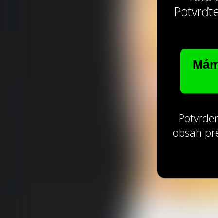
Potvrďte
Mám
Potvrden
obsah pre
Používame cookie