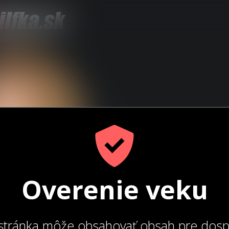
Overenie veku
stránka môže obsahovať obsah pre dosp