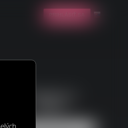
PRIHLÁSIŤ SA
Zaregistruj sa
zdarma
elých.